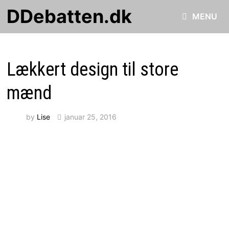
Skip
DDebatten.dk
MENU
to
content
Lækkert design til store
mænd
by
Lise
januar 25, 2016