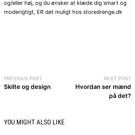
og/eller høj, og du ønsker at klæde dig smart og
moderigtigt, ER det muligt hos storedrenge.dk
Indlægsnavigation
Previous
N
PREVIOUS POST
NEXT POST
post:
p
Skilte og design
Hvordan ser mænd
på det?
YOU MIGHT ALSO LIKE