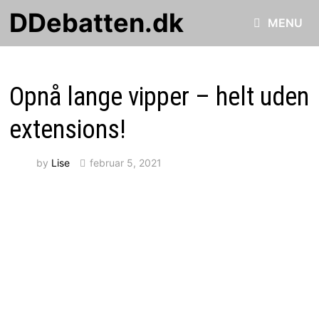
Skip
DDebatten.dk
MENU
to
content
Opnå lange vipper – helt uden
extensions!
by
Lise
februar 5, 2021