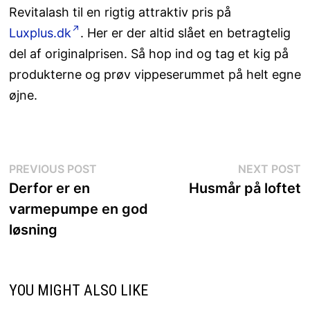
Revitalash til en rigtig attraktiv pris på
Luxplus.dk
. Her er der altid slået en betragtelig
del af originalprisen. Så hop ind og tag et kig på
produkterne og prøv vippeserummet på helt egne
øjne.
Indlægsnavigation
Previous
N
PREVIOUS POST
NEXT POST
post:
p
Derfor er en
Husmår på loftet
varmepumpe en god
løsning
YOU MIGHT ALSO LIKE