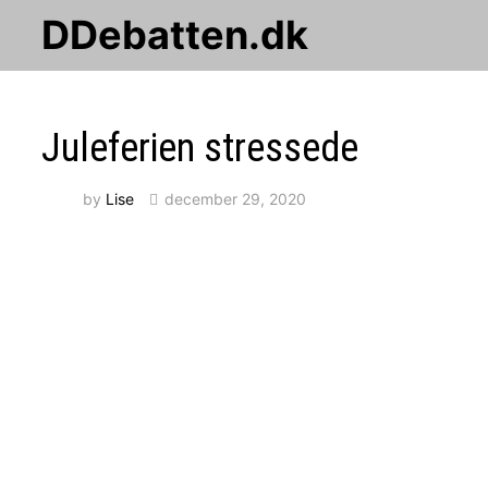
Skip
DDebatten.dk
to
content
Juleferien stressede
by
Lise
december 29, 2020