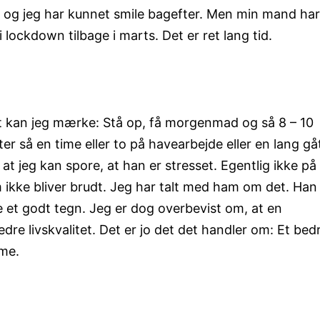
t, og jeg har kunnet smile bagefter. Men min mand ha
 lockdown tilbage i marts. Det er ret lang tid.
t kan jeg mærke: Stå op, få morgenmad og så 8 – 10
r så en time eller to på havearbejde eller en lang gå
t jeg kan spore, at han er stresset. Egentlig ikke på
m ikke bliver brudt. Jeg har talt med ham om det. Han
ke et godt tegn. Jeg er dog overbevist om, at en
edre livskvalitet. Det er jo det det handler om: Et bed
mme.