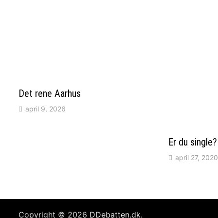
Det rene Aarhus
april 9, 2026
Er du single
april 27, 2020
Copyright © 2026
DDebatten.dk
.