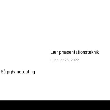
Lær præsentationsteknik
januar 26, 2022
? Så prøv netdating