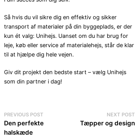
Så hvis du vil sikre dig en effektiv og sikker
transport af materialer på din byggeplads, er der
kun ét valg: Unihejs. Uanset om du har brug for
leje, køb eller service af materialehejs, står de klar
til at hjælpe dig hele vejen.
Giv dit projekt den bedste start – vælg Unihejs
som din partner i dag!
Indlægsnavigation
Previous
N
PREVIOUS POST
NEXT POST
post:
p
Den perfekte
Tæpper og design
halskæde