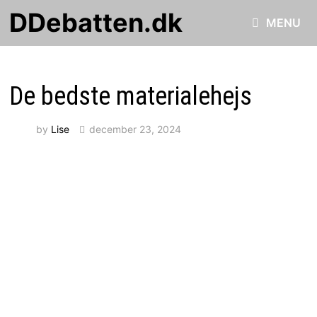
Skip
DDebatten.dk
MENU
to
content
De bedste materialehejs
by
Lise
december 23, 2024