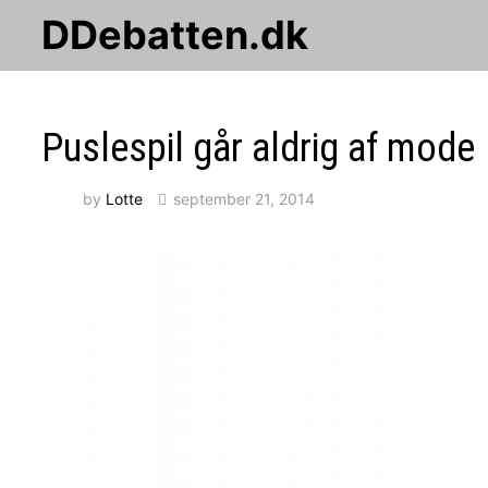
Skip
DDebatten.dk
to
content
Puslespil går aldrig af mode
by
Lotte
september 21, 2014