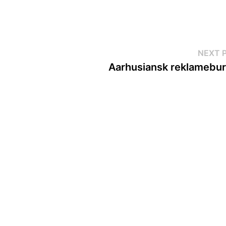
NEXT 
Aarhusiansk reklamebu