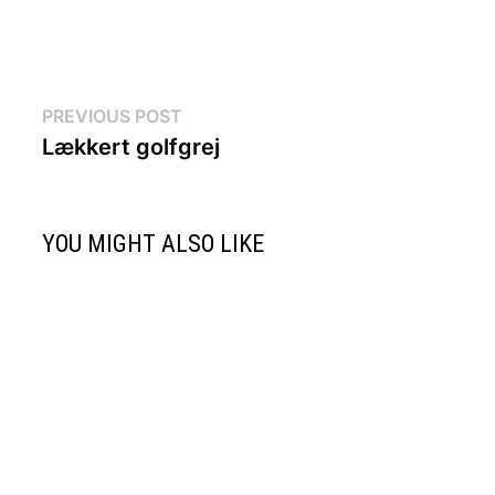
Indlægsnavigation
Previous
PREVIOUS POST
post:
Lækkert golfgrej
YOU MIGHT ALSO LIKE