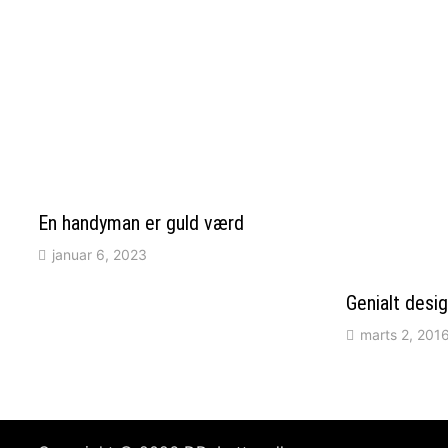
En handyman er guld værd
januar 6, 2023
Genialt desi
marts 2, 201