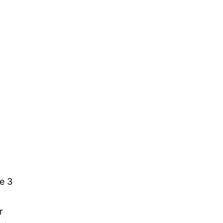
te 3
r