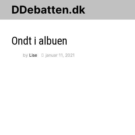
Skip
DDebatten.dk
to
content
Ondt i albuen
by
Lise
januar 11, 2021