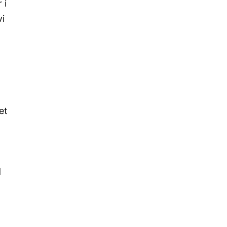
 i
vi
et
d