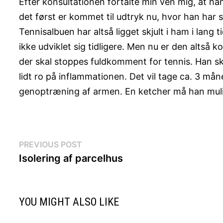
Efter konsultationen fortalte min ven mig, at h
det først er kommet til udtryk nu, hvor han har sp
Tennisalbuen har altså ligget skjult i ham i lang 
ikke udviklet sig tidligere. Men nu er den altså
der skal stoppes fuldkomment for tennis. Han s
lidt ro på inflammationen. Det vil tage ca. 3 må
genoptræning af armen. En ketcher må han muligvi
Indlægsnavigation
Previous
PREVIOUS POST
post:
Isolering af parcelhus
YOU MIGHT ALSO LIKE