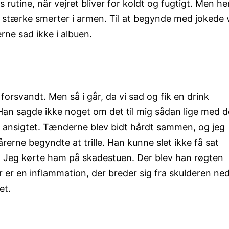
s rutine, når vejret bliver for koldt og fugtigt. Men her
 stærke smerter i armen. Til at begynde med jokede 
rne sad ikke i albuen.
forsvandt. Men så i går, da vi sad og fik en drink
an sagde ikke noget om det til mig sådan lige med d
i ansigtet. Tænderne blev bidt hårdt sammen, og jeg
årerne begyndte at trille. Han kunne slet ikke få sat
n. Jeg kørte ham på skadestuen. Der blev han røgten
 er en inflammation, der breder sig fra skulderen ne
et.