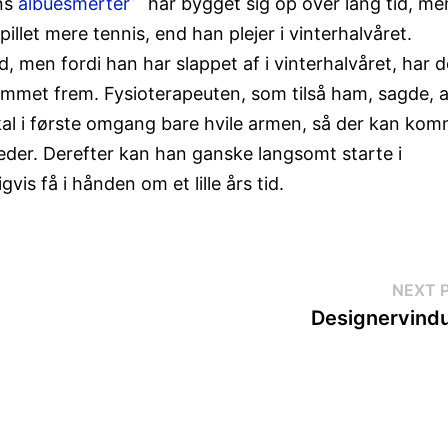
ans
albuesmerter
har bygget sig op over lang tid, me
illet mere tennis, end han plejer i vinterhalvåret.
tid, men fordi han har slappet af i vinterhalvåret, har 
 kommet frem. Fysioterapeuten, som tilså ham, sagde, a
kal i første omgang bare hvile armen, så der kan ko
neder. Derefter kan han ganske langsomt starte i
s få i hånden om et lille års tid.
NEXT 
Designervind