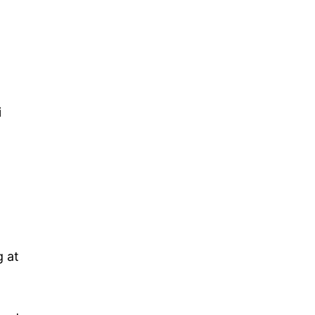
i
g at