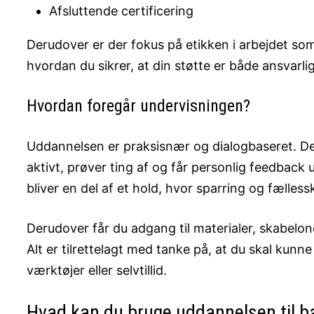
Afsluttende certificering
Derudover er der fokus på etikken i arbejdet s
hvordan du sikrer, at din støtte er både ansvarl
Hvordan foregår undervisningen?
Uddannelsen er praksisnær og dialogbaseret. Det 
aktivt, prøver ting af og får personlig feedback 
bliver en del af et hold, hvor sparring og fælless
Derudover får du adgang til materialer, skabelon
Alt er tilrettelagt med tanke på, at du skal kun
værktøjer eller selvtillid.
Hvad kan du bruge uddannelsen til b