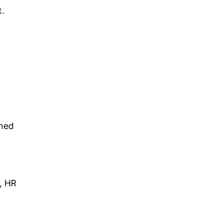
t.
 med
g, HR