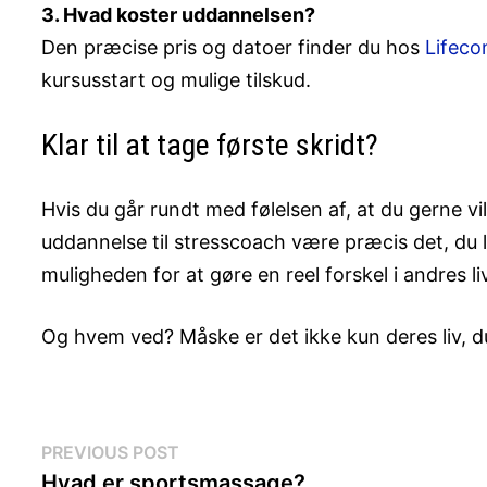
3. Hvad koster uddannelsen?
Den præcise pris og datoer finder du hos
Lifeco
kursusstart og mulige tilskud.
Klar til at tage første skridt?
Hvis du går rundt med følelsen af, at du gerne v
uddannelse til stresscoach være præcis det, du 
muligheden for at gøre en reel forskel i andres li
Og hvem ved? Måske er det ikke kun deres liv, d
Indlægsnavigation
Previous
PREVIOUS POST
post:
Hvad er sportsmassage?