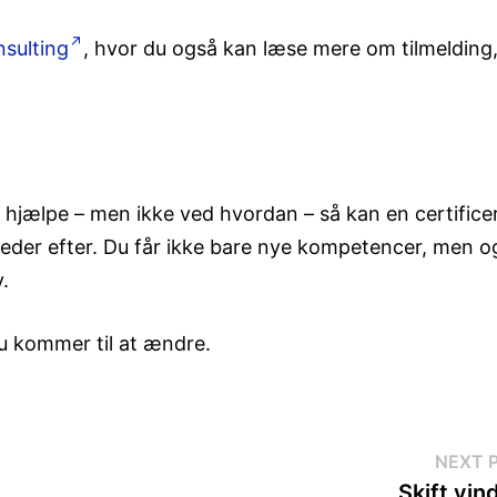
nsulting
, hvor du også kan læse mere om tilmelding
il hjælpe – men ikke ved hvordan – så kan en certifice
leder efter. Du får ikke bare nye kompetencer, men o
v.
u kommer til at ændre.
NEXT 
Skift vin