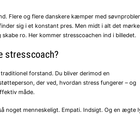
und. Flere og flere danskere kæmper med søvnproble
nder sig i et konstant pres. Men midt i alt det mørke
g skabe ro. Her kommer stresscoachen ind i billedet.
re stresscoach?
 traditionel forstand. Du bliver derimod en
 støtteperson, der ved, hvordan stress fungerer – og
fektiv måde.
å noget menneskeligt. Empati. Indsigt. Og en ægte l