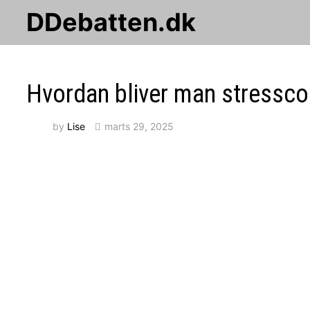
Skip
DDebatten.dk
to
content
Hvordan bliver man stressc
by
Lise
marts 29, 2025