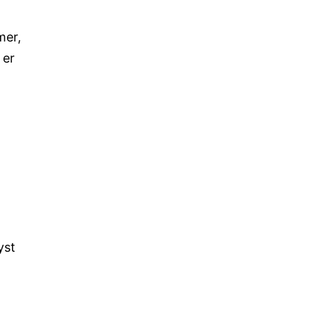
mer,
 er
yst